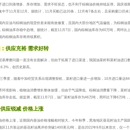
于进口到港增多、库存增加、需求不旺状态，也不利于棕榈油价格持续反弹。国庆假
集中于11月至12月。据统计，11月买船已达20条，12月有7条左右，且采购窗口仍
国内豆油与棕榈油的现货价差未能有效修复，且国内大部分地区气温偏低，为棕榈油
，棕榈油库存稳中趋增。据统计，截至11月7日，国内棕榈油库存为60万吨，周环比
国内棕榈油库存将持续累积。
：供应充裕 需求好转
贸易摩擦问题一直没有全面解决，但由于拓展了进口渠道，我国油菜籽和菜籽油进口数量
6.3%，创历史新高。
年前三季度，随着中加经贸关系出现调整契机，菜籽进口量进一步增加，10月进口量达84
济环境影响，植物油消费增长整体放缓，但由于气温降低、棕榈油消费量下降，菜籽
油库存走低。据监测，截至11月7日，油厂菜籽油库存为46万吨，周环比下降6万吨，
供应锐减 价格上涨
油价格上涨，近期国内葵油价格涨幅相对较大。今年秋季，黑海地区葵花籽油主产国
区11月装运的葵花籽油离岸价突破1400美元/吨，是自2022年9月以来首次，仅一个