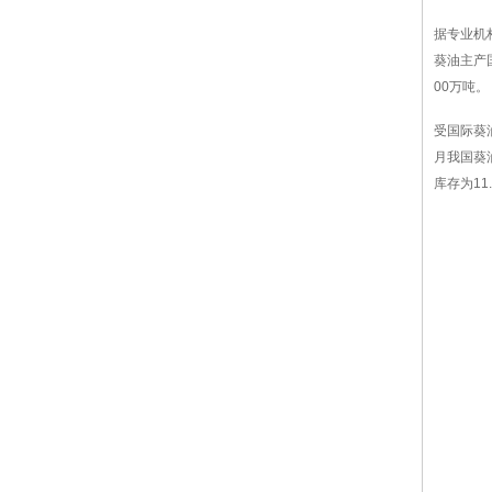
据专业机构
葵油主产
00万吨。
受国际葵
月我国葵
库存为11