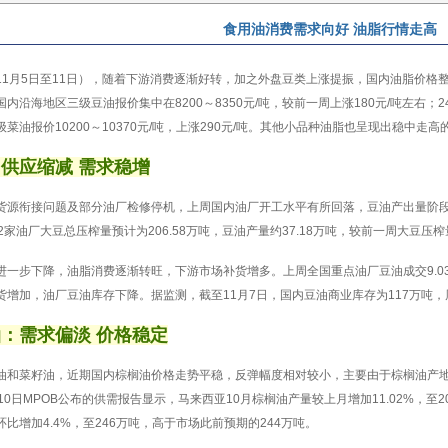
食用油消费需求向好 油脂行情走高
11月5日至11日），随着下游消费逐渐好转，加之外盘豆类上涨提振，国内油脂价格
内沿海地区三级豆油报价集中在8200～8350元/吨，较前一周上涨180元/吨左右；24度
菜油报价10200～10370元/吨，上涨290元/吨。其他小品种油脂也呈现出稳中走高
供应缩减 需求稳增
货源衔接问题及部分油厂检修停机，上周国内油厂开工水平有所回落，豆油产出量阶段
2家油厂大豆总压榨量预计为206.58万吨，豆油产量约37.18万吨，较前一周大豆压榨
进一步下降，油脂消费逐渐转旺，下游市场补货增多。上周全国重点油厂豆油成交9.03
货增加，油厂豆油库存下降。据监测，截至11月7日，国内豆油商业库存为117万吨，
：需求偏淡 价格稳定
油和菜籽油，近期国内棕榈油价格走势平稳，反弹幅度相对较小，主要由于棕榈油产
10日MPOB公布的供需报告显示，马来西亚10月棕榈油产量较上月增加11.02%，至
比增加4.4%，至246万吨，高于市场此前预期的244万吨。