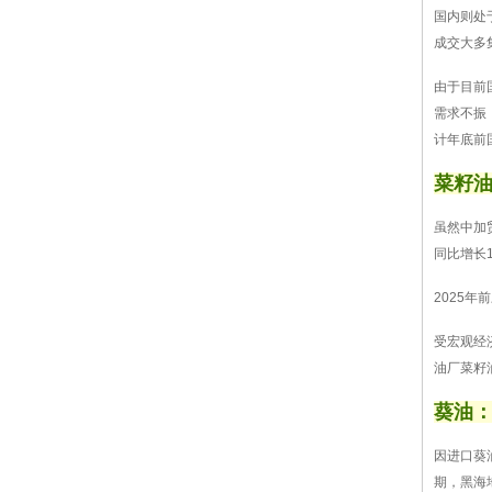
国内则处
成交大多
由于目前
需求不振
计年底前
菜籽油
虽然中加
同比增长1
2025
受宏观经
油厂菜籽
葵油：
因进口葵
期，黑海地