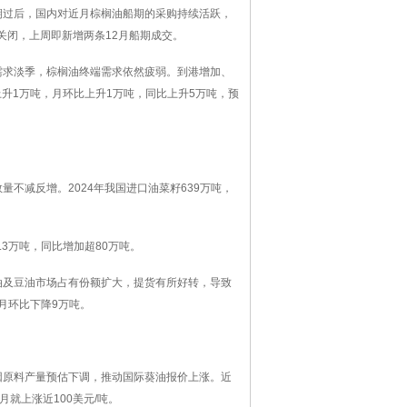
期过后，国内对近月棕榈油船期的采购持续活跃，
未关闭，上周即新增两条12月船期成交。
需求淡季，棕榈油终端需求依然疲弱。到港增加、
上升1万吨，月环比上升1万吨，同比上升5万吨，预
不减反增。2024年我国进口油菜籽639万吨，
.3万吨，同比增加超80万吨。
油及豆油市场占有份额扩大，提货有所好转，导致
月环比下降9万吨。
因原料产量预估下调，推动国际葵油报价上涨。近
月就上涨近100美元/吨。