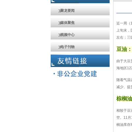
聚龙要闻
媒体聚焦
近一周（
上旬末，国
视频中心
左右；三级
电子刊物
豆油：
由于大豆
海地区12
随着气温
减少、提
棕榈油
相较于豆
空。11月
榈油库存环