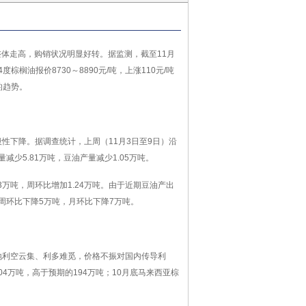
整体走高，购销状况明显好转。据监测，截至11月
棕榈油报价8730～8890元/吨，上涨110元/吨
的趋势。
性下降。据调查统计，上周（11月3日至9日）沿
量减少5.81万吨，豆油产量减少1.05万吨。
万吨，周环比增加1.24万吨。由于近期豆油产出
周环比下降5万吨，月环比下降7万吨。
地利空云集、利多难觅，价格不振对国内传导利
204万吨，高于预期的194万吨；10月底马来西亚棕