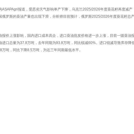
ASAPAgri报道，受恶劣天气影响单产下降，乌克兰2025/2026年度葵花籽再度减
国俄罗斯的葵油产量也出现下滑，分析师目前预计，俄罗斯2025/2026年度葵花籽总产量
油报价上涨影响，国内进口成本高企，进口葵油批发价格进一步上涨，目前一级葵油报价11
油进口总量为37.8万吨，去年同期为93.8万吨，同比锐减60%。进口锐减导致库存
.8万吨，同比下降8.5万吨，为近三年同期最低水平。‍